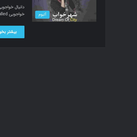
خواجویی new song called آلبوم شهر خواب دانلود…
آلبوم
بیشتر بخوا