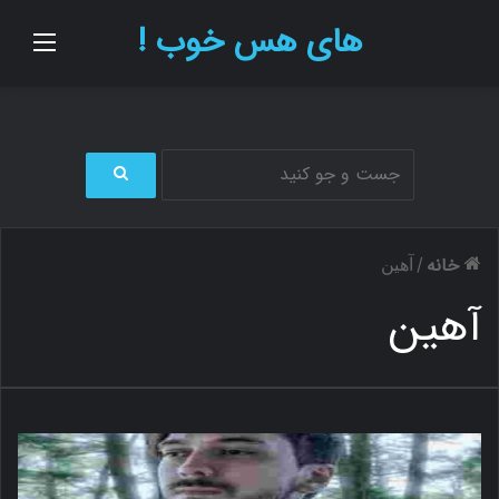
های هس خوب !
منو
ج
س
ت
خانه
/
آهین
ج
و
آهین
ب
ر
ا
ی