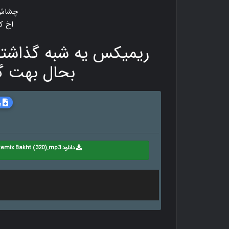
چشاش 
اخ ک
ریمیکس یه شبه گذاشت
بحال بهت گ
ب
دانلود Taha Komasi - Remix Bakht (320).mp3