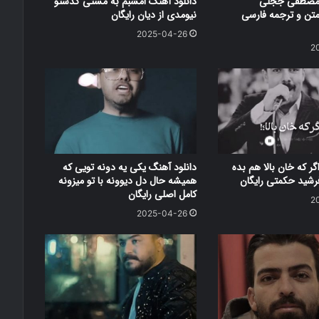
 مصطفی ججلی
دانلود آهنگ امشبم به مستی گذشتو
 متن و ترجمه فارسی
نیومدی از دیان رایگان
2025-04-26
2
گر که خان بالا هم بده
دانلود آهنگ یکی یه دونه تویی که
فرشید حکمتی رایگان
همیشه حال دل دیوونه با تو میزونه
کامل اصلی رایگان
2
2025-04-26