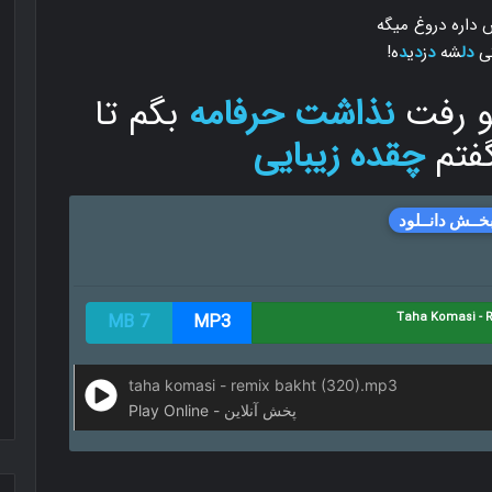
داره دروغ میگه
ی
دل
شه
د
ز
د
ی
د
ه!
و رفت
نذاشت حرفامه
بگم تا
فتم
چقده زیبایی
خــش دانــلود
7 MB
MP3
taha komasi - remix bakht (320).mp3
Play Online - پخش آنلاین