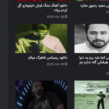
کس مجید رضوی ستاره
دانلود آهنگ سنگ فرش خیابونارو گل
کردم برات
2
2025-04-26
 کجا باید برم یه دنیا
دانلود ریمیکس شاهرگ میثام
هیشکی گله ندارم جز
2025-04-26
2