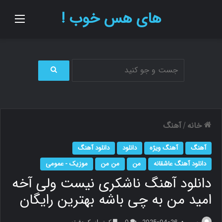
های هس خوب !
منو
ج
س
ت
ج
و
خانه
آهنگ
/
ب
ر
آهنگ
آهنگ ویژه
دانلود
دانلود آهنگ
ا
ی
دانلود آهنگ عاشقانه
من
من من
موزیک - عمومی
دانلود آهنگ ناشکری نیست ولی آخه
امید من به چی باشه بهترین رایگان
م.ر
2025-04-26
0
کمتر از یک دقیقه