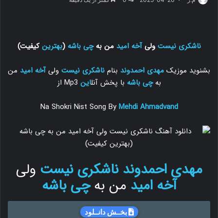
ناشکری نیست
ولی
آخه امید
من به
چی باشه
(
بهترین
کیفیت)
بشنوید موزیک
مهدی احمدوند
بنام
ناشکری نیست
ولی
آخه امید
من
به
چی باشه
با پخش آنل
این
Mp3 از
Na Shokri Nist Song By
Mehdi Ahmadvand
مهدی احمدوند
ناشکری نیست
ولی
آخه امید
من به
چی باشه
بخــش دانــلود