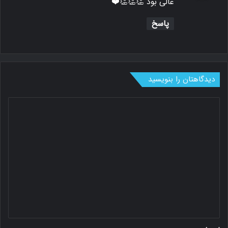
عالی بود 👏👏👏❤️
:
پاسخ
دیدگاهتان را بنویسید
د
ی
د
گ
ا
ه
*