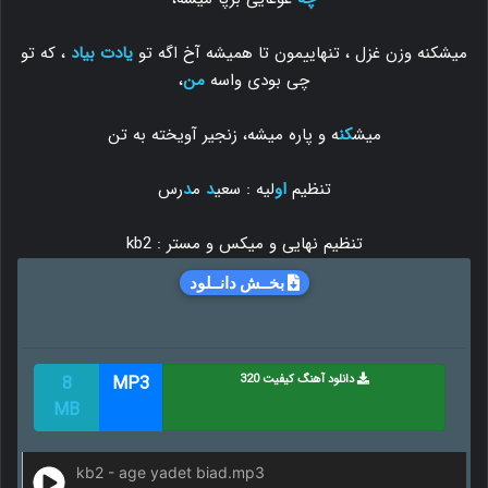
میشکنه وزن غزل ، تنهاییمون تا همیشه آخ اگه تو
یادت بیاد
، که تو
چی بودی واسه
من
،
میش
کن
ه و پاره میشه، زنجیر آویخته به تن
تنظیم
او
لیه : سعی
د
م
د
رس
تنظیم نهایی و میکس و مستر : kb2
بخــش دانــلود
دانلود آهنگ کیفیت 320
MP3
8
MB
kb2 - age yadet biad.mp3