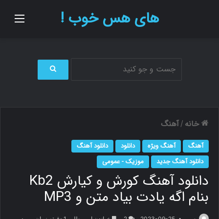
های هس خوب !
منو
ج
س
ت
ج
و
خانه
آهنگ
/
ب
ر
آهنگ
آهنگ ویژه
دانلود
دانلود آهنگ
ا
ی
دانلود آهنگ جدید
موزیک - عمومی
دانلود آهنگ کورش و کیارش Kb2
بنام اگه یادت بیاد متن و MP3
م.ر
2023-09-25
2
خواندن این مطلب 1 دقیقه زمان میبرد