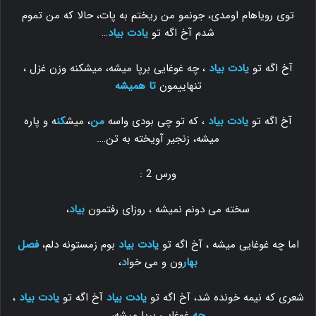
توی رویاهام اومدی، جونمو من ریختم به پات، حالا که من تموم
شدم آخ اگه تو
یادت بیاد
…
آخ اگه تو
یادت بیاد
، چه غوغایی برپا میشه، میشکنه وزن غزل ،
تنهاییمون
تا همیشه
آخ اگه تو
یادت بیاد
، که تو چی بودی واسه
من
، میش
کن
ه و پاره
میشه، زنجیر آویخته به تن….
ورس 2 :
سخته می دونم نمیشه ، روزای رفتمون
بیاد
،
اما چه غوغایی میشه ، آخ اگه تو
یادت بیاد
بوم زمستونه دلم،
فصل
بهار
ون و می خوا
د
،
شعری که نیمه خونده شد، آخ اگه تو
یادت بیاد
آخ اگه تو
یادت بیاد
،
چه
غوغایی برپا میشه،