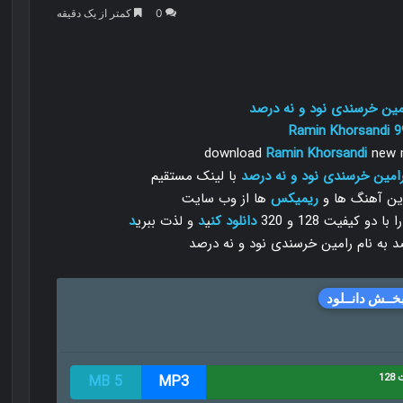
0
کمتر از یک دقیقه
امین خرسندی نود و نه درصد
Ramin Khorsandi
9
download
Ramin Khorsandi
new m
 رامین خرسندی نود و نه درصد
با لینک مستقیم
رین آهنگ ها و
ریمیکس
ها از وب سایت
 کیفیت 128 و 320
دانلود
کن
ی
د
و لذت ببری
د
خــش دانــلود
12
MP3
5 MB