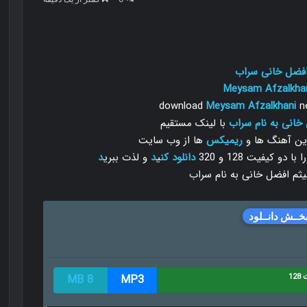
افضل خانی سراب
Meysam Afzalkha
download
Meysam Afzalkhani
ne
خانی به نام سراب
با لینک مستقیم
رین آهنگ ها و
ریمیکس
ها از وب سایت
 کیفیت 128 و 320
دانلود
کن
ی
د
و لذت ببری
د
خــش دانــلود
12
MP3
8 MB