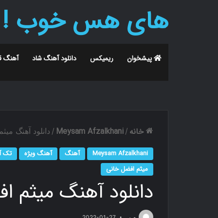
های هس خوب !
پیشخوان
ریمیکس
دانلود آهنگ شاد
آهنگ ق
خانه
Meysam Afzalkhani
/
/
دانلود آهنگ می
Meysam Afzalkhani
آهنگ
آهنگ ویژه
تک آ
میثم افضل خانی
دانلود آهنگ میثم ا
م.ر
2022-01-27