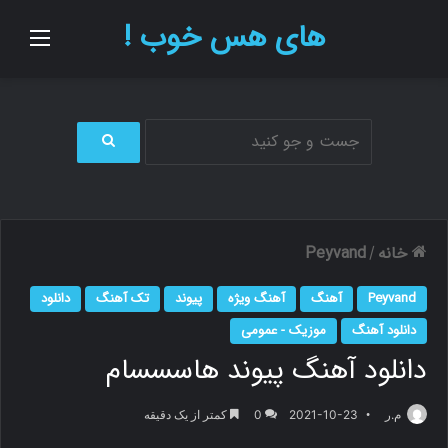
های هس خوب !
منو
ج
س
ت
ج
و
خانه
Peyvand
/
ب
ر
Peyvand
آهنگ
آهنگ ویژه
پیوند
تک آهنگ
دانلود
ا
ی
دانلود آهنگ
موزیک - عمومی
دانلود آهنگ پیوند هاسسسام
م.ر
2021-10-23
0
کمتر از یک دقیقه