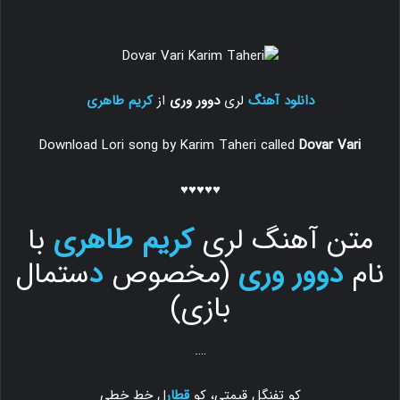
دانلود آهنگ
لری
دوور وری
از
کریم طاهری
Download Lori song by Karim Taheri called
Dovar Vari
♥♥♥♥♥
متن آهنگ لری
کریم طاهری
با
نام
دوور وری
(مخصوص
د
ستمال
بازی)
….
کو تفنگل قیمتی، کو
قطار
ل خط خطی