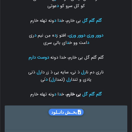
کو کل سرو کو
د
عوتی
گلم
گلم
گل
بی خارم، خ
د
ا
د
ونه تهله خارم
دوور وری
دوور وری
، افتو ز
د
ه مِن نیم
د
ری
د
امت وو خ
د
ای بالی سری
گلم گلم گل بی خارم، خدا دونه
دوست دارم
ناری دم نا
رل
دَ نی، سایه یی دَ زر دا
رل
دَنی
یادی و تندا
رل
(تمدا
رل
)
د
َنی
گلم
گلم
گل
بی خارم
، خ
د
ا
د
ونه تهله خارم
بخــش دانــلود