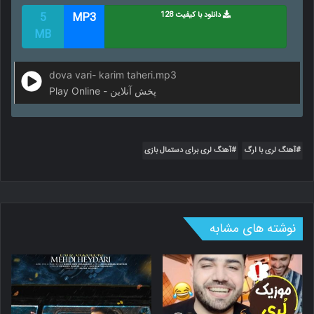
دانلود با کیفیت 128
MP3
5
MB
dova vari- karim taheri.mp3
Play Online - پخش آنلاین
آهنگ لری با ارگ
آهنگ لری برای دستمال بازی
نوشته های مشابه