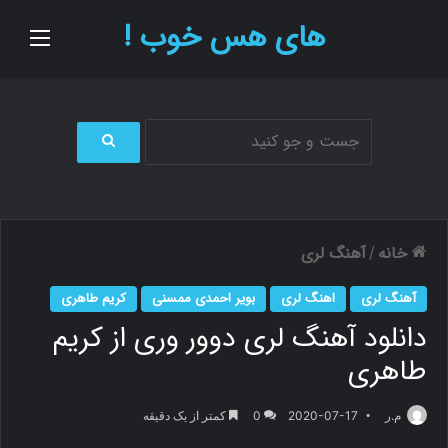
های هس خوب !
منو
ج
س
ت
ج
و
خانه
آهنگ لری
/
ب
ر
آهنگ لری
اهنگ لری
بویر احمدی ممسنی
کریم طاهری
ا
دانلود آهنگ لری دوور وری از کریم
ی
طاهری
م.ر
2020-07-17
0
کمتر از یک دقیقه