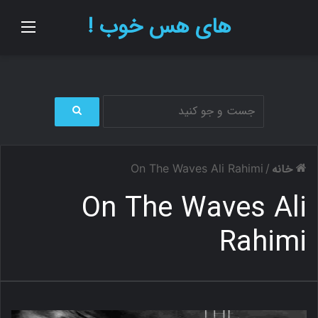
های هس خوب !
منو
ج
س
ت
خانه
On The Waves Ali Rahimi
/
ج
و
On The Waves Ali
ب
ر
Rahimi
ا
ی