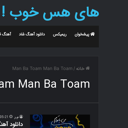
های هس خوب !
پیشخوان
ریمیکس
دانلود آهنگ شاد
آهنگ ق
خانه
Man Ba Toam Man Ba Toam
/
oam Man Ba Toam
م.ر
05-21
دانلود آهن