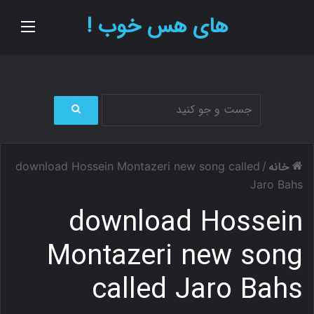
های هس خوب !
منو
ج
س
ت
خانه
download Hossein Montazeri new song called
/
ج
و
Jaro Bahs
ب
download Hossein
ر
ا
ی
Montazeri new song
called Jaro Bahs