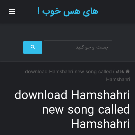
های هس خوب !
منو
ج
س
ت
خانه
download Hamshahri new song called
/
ج
و
Hamshahri
ب
download Hamshahri
ر
ا
ی
new song called
Hamshahri