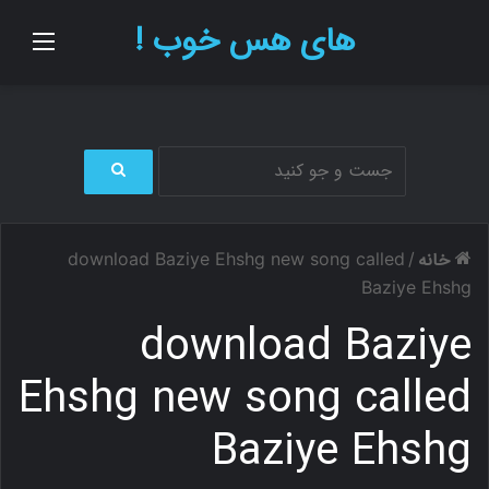
های هس خوب !
منو
ج
س
ت
خانه
download Baziye Ehshg new song called
/
ج
و
Baziye Ehshg
ب
download Baziye
ر
ا
ی
Ehshg new song called
Baziye Ehshg