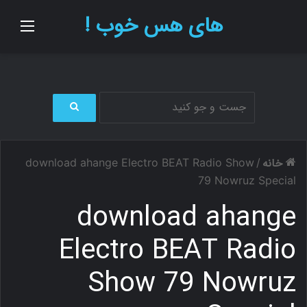
های هس خوب !
منو
ج
س
ت
خانه
download ahange Electro BEAT Radio Show
/
ج
و
79 Nowruz Special
ب
download ahange
ر
ا
ی
Electro BEAT Radio
Show 79 Nowruz