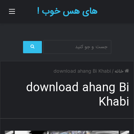
های هس خوب !
منو
ج
س
ت
خانه
download ahang Bi Khabi
/
ج
و
download ahang Bi
ب
ر
Khabi
ا
ی