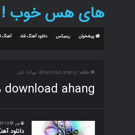
های هس خوب !
پیشخوان
ریمیکس
دانلود آهنگ شاد
آهنگ ق
خانه
/
download ahang مولانا علی
download ahang مولانا علی
م.ر
07-13
دانلود آهن