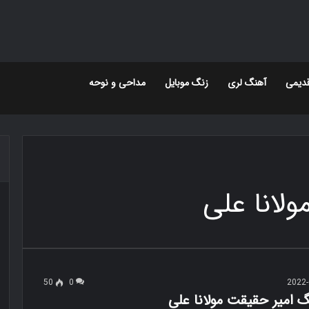
دیمی
آهنگ لری
زنگ موبایل
مداحی و نوحه
50
0
2022-
گ امیر حقیقت مولانا علی