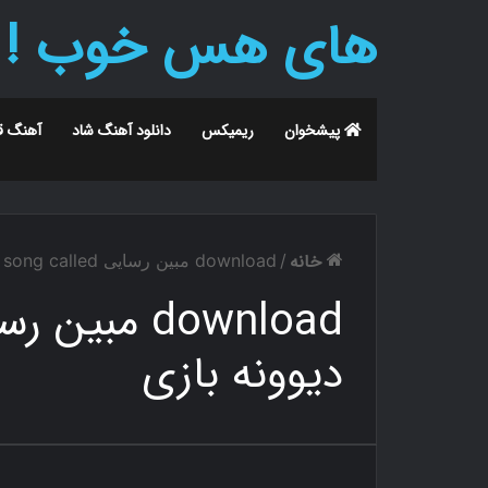
های هس خوب !
پیشخوان
ریمیکس
دانلود آهنگ شاد
آهنگ ق
خانه
/
download مبین رسایی new song called دیوونه بازی
دیوونه بازی