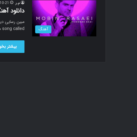
م.ر
10-21
دانلود آهن
song called دیوونه بازی دانلود آهنگ مبین رسایی…
آهنگ
بیشتر بخوا