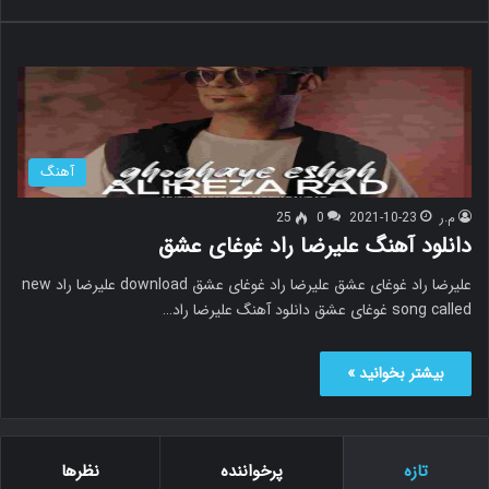
آهنگ
م.ر
2021-10-23
0
25
دانلود آهنگ علیرضا راد غوغای عشق
علیرضا راد غوغای عشق علیرضا راد غوغای عشق download علیرضا راد new
song called غوغای عشق دانلود آهنگ علیرضا راد…
بیشتر بخوانید »
تازه
پرخواننده
نظرها