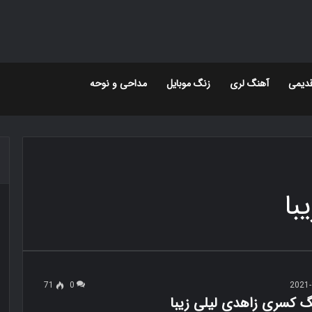
دیمی
آهنگ لری
زنگ موبایل
مداحی و نوحه
با
71
0
2021-
گ کسری زاهدی لیلی زیبا