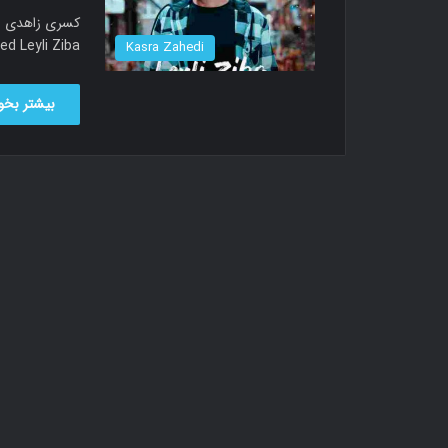
song called Leyli Ziba دانل
Kasra Zahedi
بیشتر بخوا