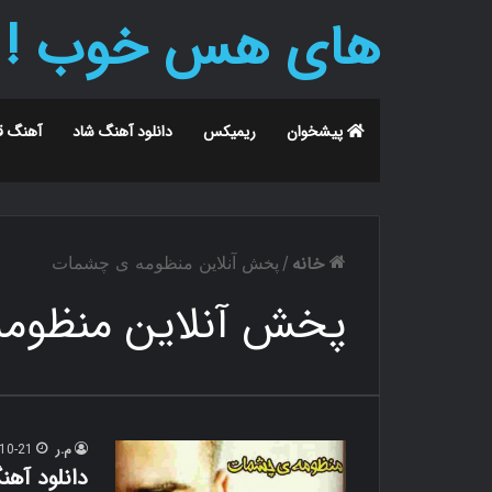
های هس خوب !
پیشخوان
ریمیکس
دانلود آهنگ شاد
آهنگ ق
خانه
/
پخش آنلاین منظومه ی چشمات
پخش آنلاین منظوم
م.ر
10-21
دانلود آه