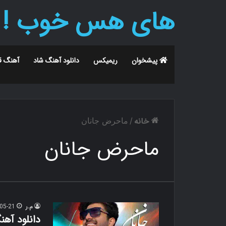
های هس خوب !
پیشخوان
ریمیکس
دانلود آهنگ شاد
آهنگ ق
خانه
/
ماحرض جانان
ماحرض جانان
م.ر
05-21
دانلود آه