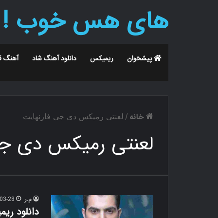
های هس خوب !
پیشخوان
ریمیکس
دانلود آهنگ شاد
آهنگ ق
خانه
/
لعنتی رمیکس دی جی فارنهایت
لعنتی رمیکس دی جی
م.ر
03-28
دانلود ری