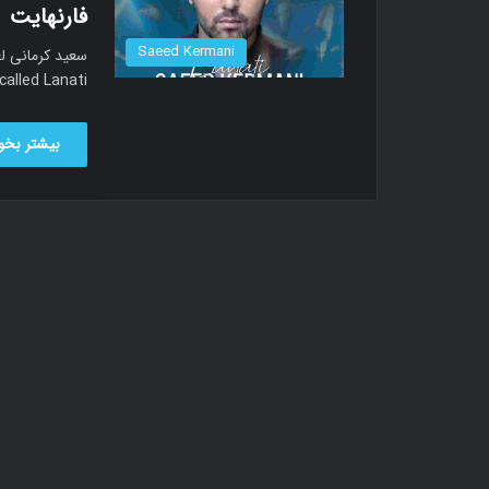
فارنهایت
Saeed Kermani
alled Lanati…
بیشتر بخوا