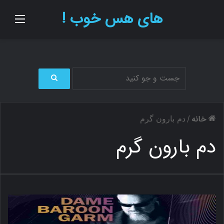
های هس خوب !
منو
ج
س
ت
خانه
/
دم بارون گرم
ج
و
دم بارون گرم
ب
ر
ا
ی