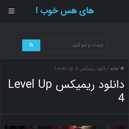
های هس خوب !
منو
ج
س
ت
خانه
/
دانلود ریمیکس Level Up 4
ج
و
دانلود ریمیکس Level Up
ب
ر
4
ا
ی