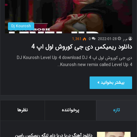
Dj Kourosh
م.ر
2022-01-28
0
1,361
دانلود ریمیکس دی جی کوروش لول اپ 4
دی جی کوروش لول اپ 4 DJ Kourosh Level Up 4 download DJ
Kourosh new remix called Level Up 4…
بیشتر بخوانید »
تازه
پرخواننده
نظرها
دانلود آهنگ دریا دریا دلم تنگه ریمیکس رامین