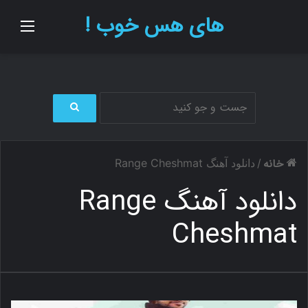
های هس خوب !
منو
ج
س
ت
خانه
/
دانلود آهنگ Range Cheshmat
ج
و
دانلود آهنگ Range
ب
ر
Cheshmat
ا
ی