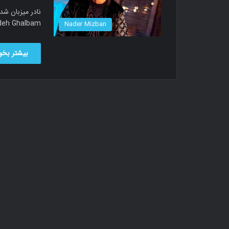
 Shodeh Ghalbam
Nader Mizban
بیشتر بخوا