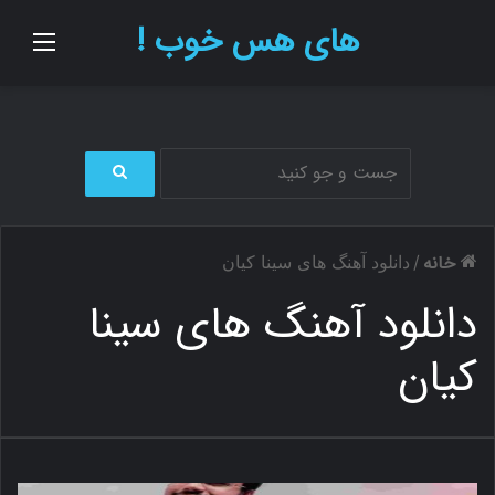
های هس خوب !
منو
ج
س
ت
خانه
/
دانلود آهنگ های سینا کیان
ج
و
دانلود آهنگ های سینا
ب
ر
کیان
ا
ی