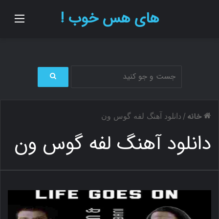
های هس خوب !
منو
ج
س
ت
خانه
/
دانلود آهنگ لفه گوس ون
ج
و
دانلود آهنگ لفه گوس ون
ب
ر
ا
ی