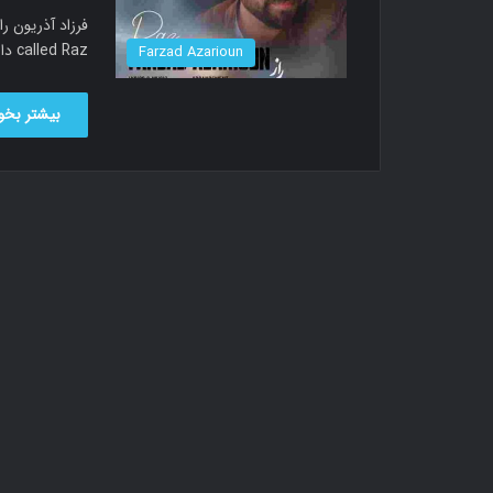
called Raz دانلود آهنگ فرزاد آذریون به نام راز…
Farzad Azarioun
بیشتر بخوا