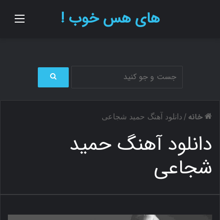
های هس خوب !
منو
ج
س
ت
خانه
/
دانلود آهنگ حمید شجاعی
ج
و
دانلود آهنگ حمید
ب
ر
شجاعی
ا
ی