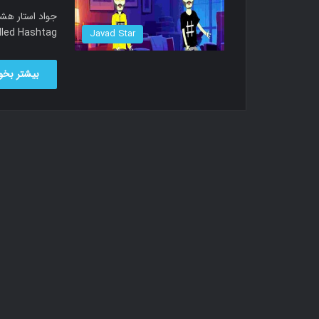
called Hashtag دانلود آهنگ جواد استار به ن
Javad Star
بیشتر بخوا