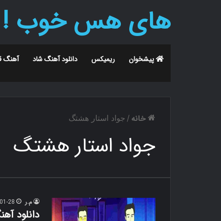
های هس خوب !
پیشخوان
ریمیکس
دانلود آهنگ شاد
آهنگ ق
خانه
/
جواد استار هشتگ
جواد استار هشتگ
م.ر
01-28
دانلود آه