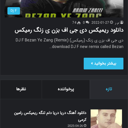
Dj F
م.ر
2022-01-27
0
74
دانلود ریمیکس دی جی اف بزن ی زنگ رمیکس
دی جی اف بزن ی زنگ (رمیکس) DJ F Bezan Ye Zang (Remix)
download DJ F new remix called Bezan…
بیشتر بخوانید »
تازه
پرخواننده
نظرها
دانلود آهنگ دریا دریا دلم تنگه ریمیکس رامین
کرمی
2025-04-26