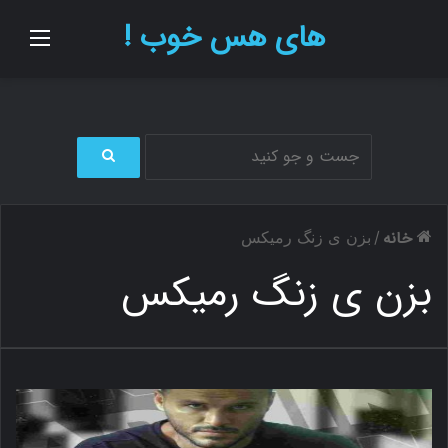
های هس خوب !
منو
ج
س
ت
خانه
/
بزن ی زنگ رمیکس
ج
و
بزن ی زنگ رمیکس
ب
ر
ا
ی