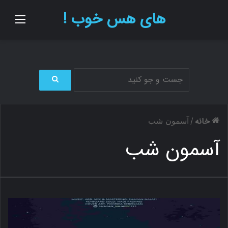
های هس خوب !
منو
ج
س
ت
خانه
/
آسمون شب
ج
و
آسمون شب
ب
ر
ا
ی