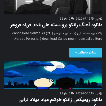
م.ر
2022-07-15
0
52
دانلود آهنگ زانکو برو سمته علی فت. فرزاد فروهر
زانکو برو سمته علی (فت. فرزاد فروهر) Zanco Boro Samte Ali (ft.
Farzad Forouhar) download Zanco new music called Boro…
بیشتر بخوانید »
م.ر
2022-06-16
0
98
دانلود ریمیکس زانکو خوشم میاد میلاد ترابی