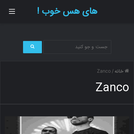
های هس خوب !
منو
ج
س
ت
خانه
Zanco
/
ج
و
Zanco
ب
ر
ا
ی