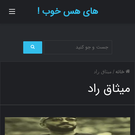
های هس خوب !
منو
ج
س
ت
خانه
/
میثاق راد
ج
و
میثاق راد
ب
ر
ا
ی