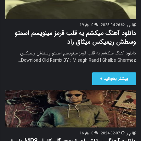
م.ر
2025-04-26
0
19
دانلود آهنگ میکشم یه قلب قرمز مینویسم اسمتو
وسطش ریمیکس میثاق راد
دانلود آهنگ میکشم یه قلب قرمز مینویسم اسمتو وسطش ریمیکس
Download Old Remix BY : Misagh Raad | Ghalbe Ghermez…
بیشتر بخوانید »
م.ر
2024-02-07
0
16