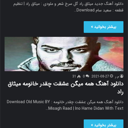
دانلود آهنگ جدید میثاق راد گل سرخ شعر و ملودی : میثاق راد | تنظیم
قطعه : سعید سام Download…
بیشتر بخوانید »
م.ر
2021-08-27
0
31
دانلود آهنگ همه میگن عشقت چقدر خانومه میثاق
راد
دانلود آهنگ همه میگن عشقت چقدر خانومه Download Old Music BY :
Misagh Raad | Ino Hame Didan With Text…
بیشتر بخوانید »