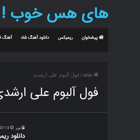
های هس خوب !
پیشخوان
ریمیکس
دانلود آهنگ شاد
آهنگ ق
خانه
/
فول آلبوم علی ارشدی
فول آلبوم علی ارشد
م.ر
07-13
دانلود ری