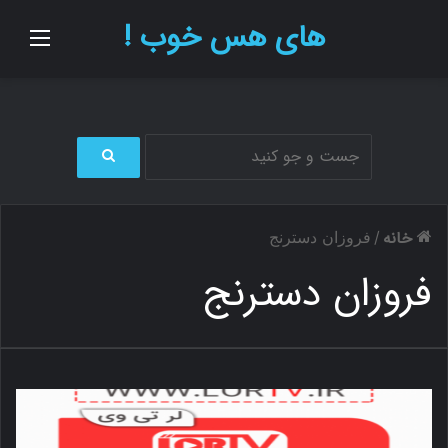
های هس خوب !
منو
ج
س
ت
خانه
/
فروزان دسترنج
ج
و
فروزان دسترنج
ب
ر
ا
ی