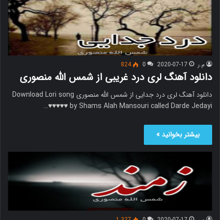
م.ر
2020-07-17
0
824
دانلود آهنگ لری درد غریبی از شمس الله منصوری
دانلود آهنگ لری درد جدایی از شمس الله منصوری Download Lori song
by Shams Alah Mansouri called Darde Jedayi ♥♥♥♥♥…
بیشتر بخوانید »
م.ر
2020-07-17
0
1,327