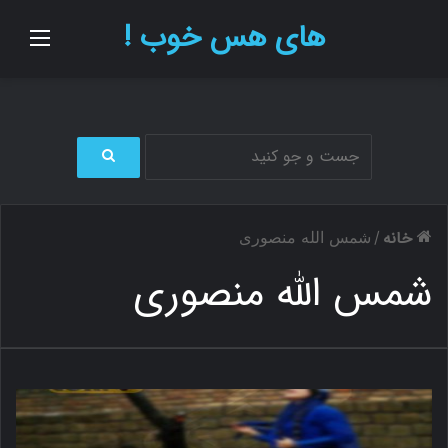
های هس خوب !
منو
ج
س
ت
خانه
/
شمس الله منصوری
ج
و
شمس الله منصوری
ب
ر
ا
ی