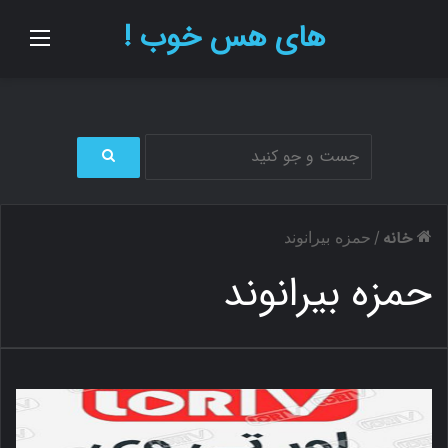
های هس خوب !
منو
ج
س
ت
خانه
/
حمزه بیرانوند
ج
و
حمزه بیرانوند
ب
ر
ا
ی