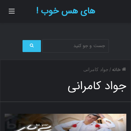
های هس خوب !
منو
ج
س
ت
خانه
/
جواد کامرانی
ج
و
جواد کامرانی
ب
ر
ا
ی